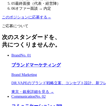
05
最終面接（代表・経営陣）
06
オファー面談 → 内定
このポジションに応募する
→
ご応募について
次の
スタンダード
を、
共につくりませんか。
Brand
No.
01
ブランドマーケティング
Brand Marketing
DR.VAPEのブランド戦略立案、コンセプト設計、
東京・銀座
詳細を見る →
Communication
No.
02
コミュニケーション・PR