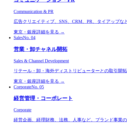
Communication & PR
広告クリエイティブ、SNS、CRM、PR、タイアップ
東京・銀座
詳細を見る →
Sales
No.
04
営業・卸チャネル開拓
Sales & Channel Development
リテール・卸・海外ディストリビューターとの取引開拓
東京・銀座
詳細を見る →
Corporate
No.
05
経営管理・コーポレート
Corporate
経営企画、経理財務、法務、人事など。ブランド事業の