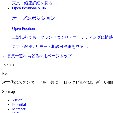
東京・銀座
詳細を見る →
Open Position
No.
06
オープンポジション
Open Position
上記以外でも、ブランドづくり・マーケティングに情熱
東京・銀座 / リモート相談可
詳細を見る →
← 募集一覧へもどる
採用ページトップ
Join Us
.
Recruit
次世代のスタンダードを、共に。 ロックビルでは、新しい
Sitemap
Vision
Potential
Member