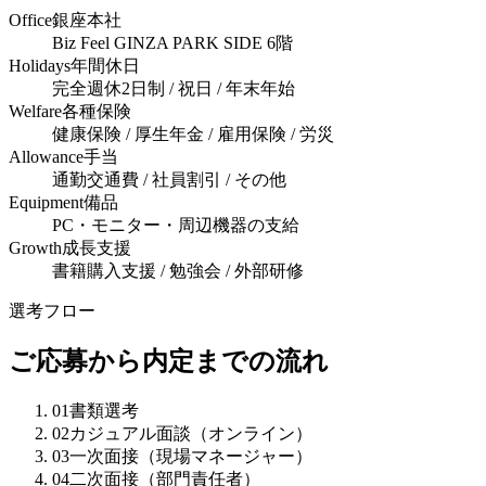
Office
銀座本社
Biz Feel GINZA PARK SIDE 6階
Holidays
年間休日
完全週休2日制 / 祝日 / 年末年始
Welfare
各種保険
健康保険 / 厚生年金 / 雇用保険 / 労災
Allowance
手当
通勤交通費 / 社員割引 / その他
Equipment
備品
PC・モニター・周辺機器の支給
Growth
成長支援
書籍購入支援 / 勉強会 / 外部研修
選考フロー
ご応募から内定までの流れ
01
書類選考
02
カジュアル面談（オンライン）
03
一次面接（現場マネージャー）
04
二次面接（部門責任者）