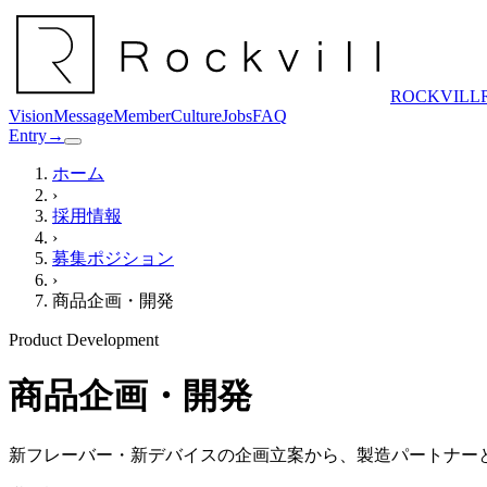
ROCKVILL
Vision
Message
Member
Culture
Jobs
FAQ
Entry
→
ホーム
›
採用情報
›
募集ポジション
›
商品企画・開発
Product Development
商品企画・開発
新フレーバー・新デバイスの企画立案から、製造パートナー